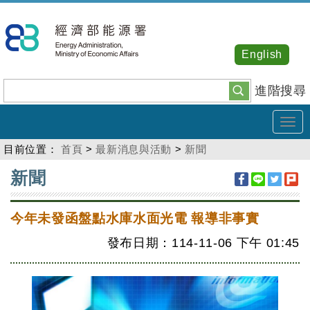
跳
到
主
English
要
內
進階搜尋
容
Tog
navi
目前位置：
首頁
>
最新消息與活動
>
新聞
:::
新聞
今年未發函盤點水庫水面光電 報導非事實
發布日期：114-11-06
下午
01:45