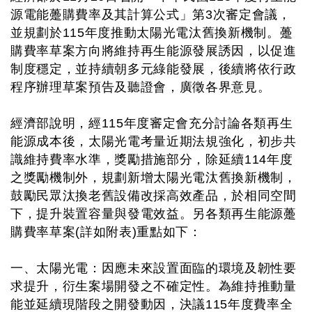
源電能躉購費率及其計算公式」第3次審定會議，
並規劃於115年度推動太陽光電汰舊換新機制。躉
購費率草案方向將維持再生能源發展誘因，以促進
制度穩定，並持續朝多元綠能發展，後續將依行政
程序辦理草案預告及聽證會，廣徵各界意見。
經濟部說明，經115年度審定會充分討論各類再生
能源成本後，太陽光電考量近期法規強化，初步共
識維持費率水準，獎勵措施部分，除延續114年度
之獎勵機制外，規劃新增太陽光電汰舊換新機制，
鼓勵民眾汰換老舊設備改採高效產品，於相同空間
下，提升裝置容量與發電效益。另各類再生能源躉
購費率草案(詳如附表)重點如下：
一、太陽光電：因應未來設置面臨的環境及韌性要
求提升，衍生案場開發之不確定性。為維持推動量
能並延續現階段之開發動因，決議115年度費率全