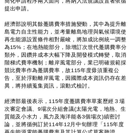
簡化申請程序兩大面向，將納入法規讓設置者依循
提出申請。
經濟部說明其餘躉購費率措施變動，其中為提升離
島電力自主性能力，並考量離島地理與氣候環境使
再生能源設置條件相對嚴峻，將加成比例統一調整
為15%；在地熱能部分，除增訂次世代躉購費率分
類外，因鑽井成本大幅下降及開發模式轉變，取消
階梯式費率機制；離岸風電部分，業已明確規範採
競比費率作為躉購費率，故115年度毋須重複公
告，至於浮動離岸風電，因國際成本資訊仍存在差
異，將持續蒐集資訊，滾動式檢討。
經濟部最後表示，115年度躉購費率草案歷經３場
次審定會議、9場次分組會議(太陽光電，地熱、生
質能及小水力，風力及海洋能各3個場次)縝密討
論，並將循例訂於114年12月中旬辦理「115年度
再生能源電能躉購費率及其計算公式草案聽證