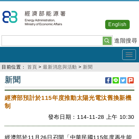
跳
到
主
English
要
內
進階搜尋
容
Tog
navi
目前位置：
首頁
>
最新消息與活動
>
新聞
:::
新聞
經濟部預計於115年度推動太陽光電汰舊換新機
制
發布日期：114-11-28
上午
10:30
經濟部於11月26日召開「中華民國115年度再生能