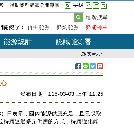
小
中
大
|
|
字級
務
補助業務揭露公開專區
進階搜尋
門關鍵字：
再生能源
節約能源
節能標章
能源統計
認識能源署
放心
發布日期：115-03-03
上午
11:25
3）日表示，國內能源供應充足，且已採取
並持續透過多元供應的方式，持續強化能