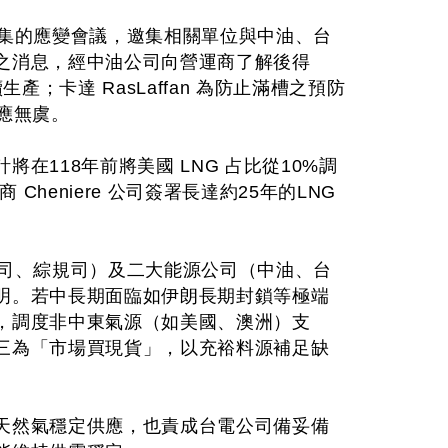
召集的應變會議，邀集相關單位與中油、台
之消息，經中油公司向營運商了解後得
；卡達 RasLaffan 為防止滿槽之預防
應無虞。
118年前將美國 LNG 占比從10%調
Cheniere 公司簽署長達約25年的LNG
營司、綜規司）及二大能源公司（中油、台
明。若中長期面臨如伊朗長期封鎖等極端
，調度非中東氣源（如美國、澳洲）支
三為「市場買現貨」，以充裕料源補足缺
天然氣穩定供應，也責成台電公司備妥備