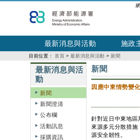
跳
:::
到
主
要
內
最新消息與活動
施政
容
目前位置：
首頁
>
最新消息與活動
>
新聞
:::
:::
新聞
最新消息與活
動
因應中東情勢變化
新聞
新聞澄清
公布欄
針對近日中東地區
活動訊息
來源多元分散措施
源安全韌性。
採購資訊