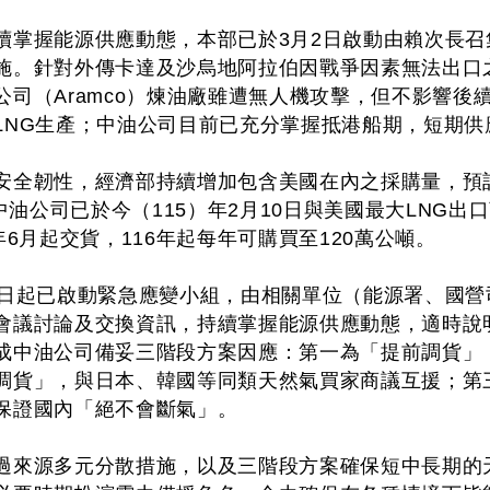
續掌握能源供應動態，本部已於3月2日啟動由賴次長
施。針對外傳卡達及沙烏地阿拉伯因戰爭因素無法出口
司（Aramco）煉油廠雖遭無人機攻擊，但不影響後續生產
LNG生產；中油公司目前已充分掌握抵港船期，短期供
全韌性，經濟部持續增加包含美國在內之採購量，預計將在
中油公司已於今（115）年2月10日與美國最大LNG出口商 
年6月起交貨，116年起每年可購買至120萬公噸。
2日起已啟動緊急應變小組，由相關單位（能源署、國
會議討論及交換資訊，持續掌握能源供應動態，適時說
成中油公司備妥三階段方案因應：第一為「提前調貨」
調貨」，與日本、韓國等同類天然氣買家商議互援；第
保證國內「絕不會斷氣」。
過來源多元分散措施，以及三階段方案確保短中長期的