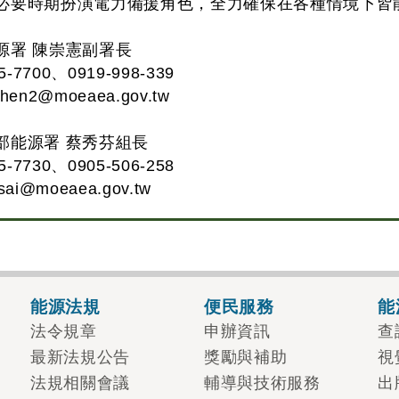
必要時期扮演電力備援角色，全力確保在各種情境下皆
源署 陳崇憲副署長
7700、0919-998-339
chen2@moeaea.gov.tw
部能源署 蔡秀芬組長
7730、0905-506-258
tsai@moeaea.gov.tw
能源法規
便民服務
能
法令規章
申辦資訊
查
最新法規公告
獎勵與補助
視
法規相關會議
輔導與技術服務
出