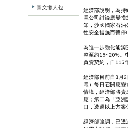
圖文懶人包
經濟部說明，為持
電公司討論應變措
知，沙國國家石油公
性安全措施而暫停
為進一步強化能源安
整至約15~20%。
買賣契約，自115
經濟部目前自3月
電）每日召開應變
情境，經濟部將責
應；第二為「亞洲
口，透過以上方案
經濟部強調，已透