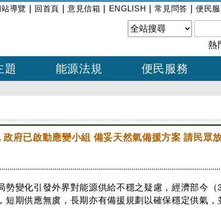
|
|
|
|
|
網站導覽
回首頁
意見信箱
ENGLISH
常見問答
便民服
熱
主題
能源法規
便民服務
 政府已啟動應變小組 備妥天然氣備援方案 請民眾
局勢變化引發外界對能源供給不穩之疑慮，經濟部今（
，短期供應無虞，長期亦有備援規劃以確保穩定供氣，