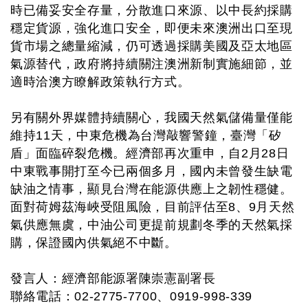
時已備妥安全存量，分散進口來源、以中長約採購
穩定貨源，強化進口安全，即便未來澳洲出口至現
貨市場之總量縮減，仍可透過採購美國及亞太地區
氣源替代，政府將持續關注澳洲新制實施細節，並
適時洽澳方瞭解政策執行方式。
另有關外界媒體持續關心，我國天然氣儲備量僅能
維持11天，中東危機為台灣敲響警鐘，臺灣「矽
盾」面臨碎裂危機。經濟部再次重申，自2月28日
中東戰事開打至今已兩個多月，國內未曾發生缺電
缺油之情事，顯見台灣在能源供應上之韌性穩健。
面對荷姆茲海峽受阻風險，目前評估至8、9月天然
氣供應無虞，中油公司更提前規劃冬季的天然氣採
購，保證國內供氣絕不中斷。
發言人：經濟部能源署陳崇憲副署長
聯絡電話：02-2775-7700、0919-998-339