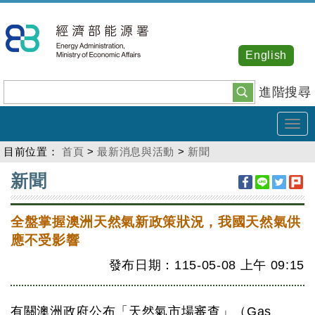
跳
到
主
English
要
內
進階搜尋
容
Tog
navi
目前位置：
首頁
>
最新消息與活動
>
新聞
:::
新聞
全盤掌握澳洲天然氣新政策狀況，我國天然氣供
應不受影響
發布日期：115-05-08
上午
09:15
有關澳洲政府公布「天然氣市場審查」（Gas