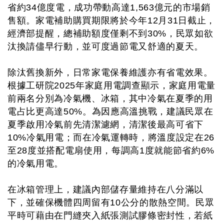
省約34億度電，成功帶動高達1,563億元的市場銷
售額。家電補助購買期限將於今年12月31日截止，
經濟部提醒，總補助額度僅剩不到30%，民眾如欲
汰換請儘早行動，並可度過節電又舒適的夏天。
除汰舊換新外，日常家電保養維護亦有省電效果。
根據工研院2025年家庭用電調查顯示，家庭用電量
前兩名分別為冷氣機、冰箱，其中冷氣在夏季的用
電占比更高達50%。為因應高溫挑戰，建議民眾在
夏季啟用冷氣前先清潔濾網，清潔後最高可省下
10%冷氣用電；而在冷氣運轉時，將溫度設定在26
至28度並搭配電扇使用，每調高1度就能節省約6%
的冷氣用電。
在冰箱管理上，建議內部儲存量維持在八分滿以
下，並確保機體四周留有10公分的散熱空間。民眾
平時可藉由在門縫夾入紙張測試膠條密封性，若紙