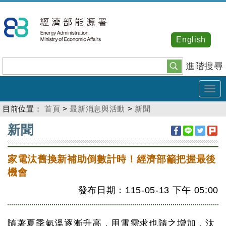
跳
到
主
English
要
內
進階搜尋
容
Tog
navi
目前位置：
首頁
>
最新消息與活動
>
新聞
:::
新聞
家電汰舊換新補助倒數計時！經濟部籲把握最後
機會
發布日期：115-05-13
下午
05:00
隨著夏季氣溫逐漸升高，用電需求也隨之增加，汰