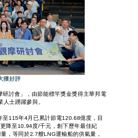
電大獲好評
觀摩研討會」，由節能標竿獎金獎得主華邦電
業人士踴躍參與。
115年4月已累計節電120.68億度，目
更降至10.94度/千元，創下歷年最佳紀
用量，等同於2.7艘LNG運輸船的供氣量，