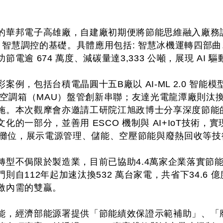
。
的華邦電子高雄廠，自建廠初期便將節能思維融入廠務
AI 智慧調控的基礎。具體應用包括: 智慧冰機運轉四
節電逾 674 萬度、減碳量達3,333 公噸，展現 AI
案例，包括台積電晶圓十五B廠以 AI-ML 2.0 智
外氣空調箱（MAU）盤管創新串聯；友達光電龍潭廠則汰
施。本次觀摩會亦邀請工研院江旭政博士分享深度節能
化的一部分，並善用 ESCO 機制與 AI+IoT技術
廠商攤位，展示電源管理、儲能、空壓節能與廢熱回收等
型不侷限於製造業，目前已協助4.4萬家企業落實節能，
則自112年起加速汰換532 萬台家電，共省下34.6 
激內需的雙贏。
能，經濟部能源署提供「節能績效保證示範補助」、「