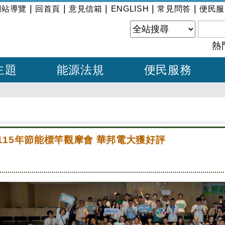
|
|
|
|
|
網站導覽
回首頁
意見信箱
ENGLISH
常見問答
便民服
熱
主題
能源法規
便民服務
 115年節能標竿觀摩會 華邦電大獲好評