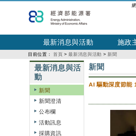
跳
:::
到
主
要
內
最新消息與活動
施政
容
目前位置：
首頁
>
最新消息與活動
>
新聞
:::
:::
新聞
最新消息與活
動
AI 驅動深度節能
新聞
新聞澄清
公布欄
活動訊息
採購資訊