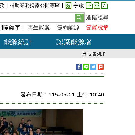
小
中
大
|
|
字級
務
補助業務揭露公開專區
進階搜尋
門關鍵字：
再生能源
節約能源
節能標章
能源統計
認識能源署
發布日期：115-05-21
上午
10:40