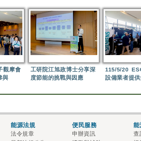
電子觀摩會
工研院江旭政博士分享深
115/5/20
參與
度節能的挑戰與因應
設備業者提供
能源法規
便民服務
能
法令規章
申辦資訊
查