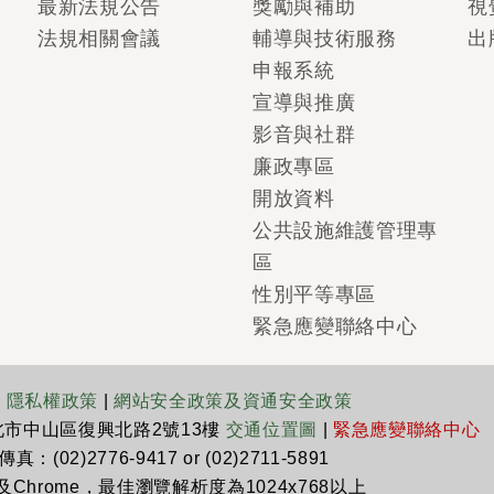
最新法規公告
獎勵與補助
視
法規相關會議
輔導與技術服務
出
申報系統
宣導與推廣
影音與社群
廉政專區
開放資料
公共設施維護管理專
區
性別平等專區
緊急應變聯絡中心
|
隱私權政策
|
網站安全政策及資通安全政策
臺北市中山區復興北路2號13樓
交通位置圖
|
緊急應變聯絡中心
真：(02)2776-9417 or (02)2711-5891
x及Chrome，最佳瀏覽解析度為1024x768以上