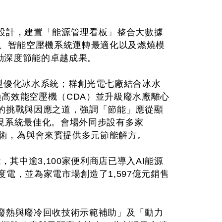
設計，建置「能源管理看板」整合大數據
部曲、智能空壓機系統運轉最適化以及燃燒模
 驅動深度節能的卓越成果。
能模型優化冰水系統；群創光電七廠結合冰水
換高效能空壓機（CDA）並升級廢水廠離心
的挑戰與因應之道，強調「節能」應從顯
，實現系統最佳化。會場外同步設有多家
技術，為與會來賓提供多元節能解方。
其中逾3,100家便利商店已導入AI能源
億度電，並為家電市場創造了1,597億元銷售
廢熱與廢冷回收技術示範補助」及「動力