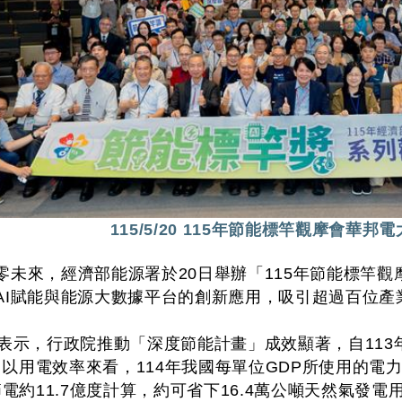
115/5/20 115年節能標竿觀摩會華邦
零未來，經濟部能源署於20日舉辦「115年節能標竿
AI賦能與能源大數據平台的創新應用，吸引超過百位產
表示，行政院推動「深度節能計畫」成效顯著，自113年至
%。以用電效率來看，114年我國每單位GDP所使用的電力
節電約11.7億度計算，約可省下16.4萬公噸天然氣發電