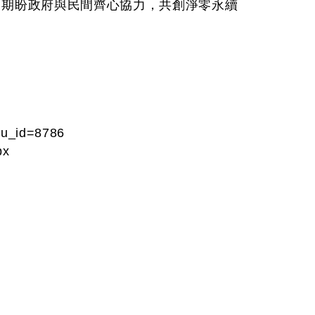
制，期盼政府與民間齊心協力，共創淨零永續
nu_id=8786
px