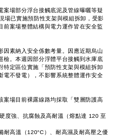
電案場部分浮台接觸底泥及管線曝曬等疑
前現場已實施預防性支架與模組拆卸，受影
目前案場整體結構與電力運作皆在安全監
形因素納入安全係數考量。因應近期烏山
巡檢。本週因部分浮體平台接觸到水庫底
對特定區位實施「預防性支架與模組拆卸
斷電不發電），不影響系統整體運作安全
該案場目前裸露線路均採取「雙層防護高
硬度強、抗腐蝕及高耐溫（熔點達 120 至
備耐高溫（120°C）、耐高濕及耐高壓之優