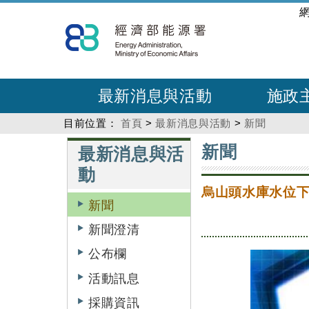
跳
:::
到
主
要
內
最新消息與活動
施政
容
目前位置：
首頁
>
最新消息與活動
>
新聞
:::
:::
新聞
最新消息與活
動
烏山頭水庫水位下
新聞
新聞澄清
公布欄
活動訊息
採購資訊