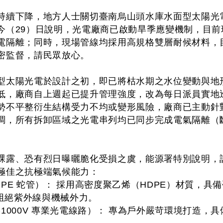
持續下降，地方人士關切臺南烏山頭水庫水面型太陽光
今（29）日說明，光電廠商已啟動旱季應變機制，目
電隔離；同時，現場管線均採用高規格雙層耐候材料，
密監督，請民眾放心。
型太陽光電於設計之初，即已將枯水期之水位變動與地
低，廠商自上週起已提升管理強度，改為每日派員實地
勢不平整衍生結構受力不均或變形風險，廠商已主動針
調，所有拆卸區域之光電串列均已同步完成電氣隔離（
裸露、恐有烈日曝曬脆化受損之虞，能源署特別說明，
極佳之抗極端氣候能力：
PE 蛇管）： 採用高密度聚乙烯（HDPE）材質，具備
效阻絕紫外線與機械外力。
1000V 專業光電線路）： 專為戶外嚴苛環境打造，具