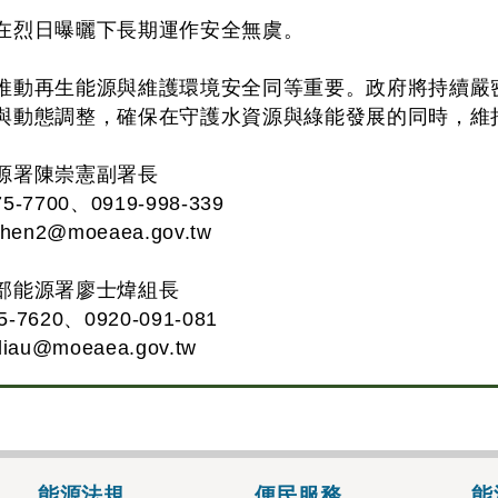
在烈日曝曬下長期運作安全無虞。
推動再生能源與維護環境安全同等重要。政府將持續嚴
與動態調整，確保在守護水資源與綠能發展的同時，維
源署陳崇憲副署長
-7700、0919-998-339
chen2@moeaea.gov.tw
部能源署廖士煒組長
7620、0920-091-081
liau@moeaea.gov.tw
能源法規
便民服務
能