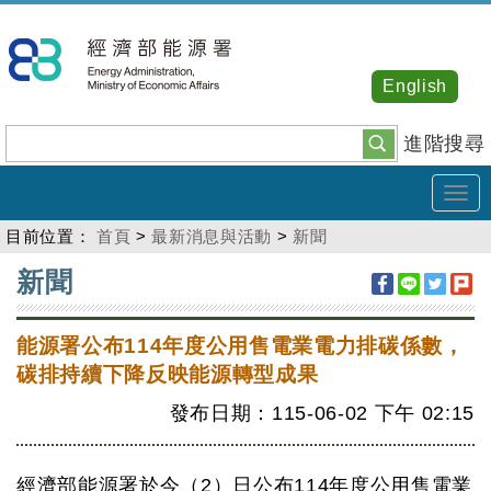
跳
到
主
English
要
內
進階搜尋
容
Tog
navi
目前位置：
首頁
>
最新消息與活動
>
新聞
:::
新聞
能源署公布114年度公用售電業電力排碳係數，
碳排持續下降反映能源轉型成果
發布日期：115-06-02
下午
02:15
經濟部能源署於今（2）日公布114年度公用售電業