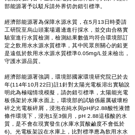
部能源署予以駁斥請外界切勿錯引標準。
經濟部能源署為保障水源水質，在5月13日時委請
工研院至烏山頭案場週邊進行採水，並交由合格實
驗室進行水質檢測，檢測結果數值均符合環境部訂
定之飲用水水源水質標準，其中民眾所關心的鉛更
是遠低於飲用水水源水質標準0.05mg/L並未檢出，
守護水源品質。
經濟部能源署強調，環境部國家環境研究院已於去
年(114年10月22日)註1針對太陽光電板溶出實驗說
明此為極端情境模擬，請勿錯引標準，太陽能光電
板係架於水庫水面上，環境部的試驗係嚴厲破壞粉
碎之光電板碎屑，浸泡在純水與pH約2.88酸性液體
條件環境下，浸泡1至3個月，pH 2.88這樣酸的水
質，是不會在現實發生(水庫水質酸鹼度不會低於
6)。光電板架設在水庫上，比對標準應為飲用水水