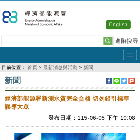
跳
到
主
English
要
內
進階搜尋
容
Tog
navi
目前位置：
首頁
>
最新消息與活動
>
新聞
:::
新聞
經濟部能源署新測水質完全合格 切勿錯引標準
誤導大眾
發布日期：115-06-05
下午
10:08