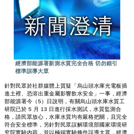
經濟部能源署新測水質完全合格 切勿錯引
標準誤導大眾
針對民眾於社群媒體上質疑「烏山頭水庫光電板插
進土裡、恐溶出重金屬影響飲水安全」一事，經濟
部能源署今（5）日說明，有關烏山頭水庫水質工
研院已於 5 月 13 日進行採水測試，水質監測合
格，請民眾放心，水庫水質均有嚴格把關，且完全
符合安全標準，另針對民眾誤解環境部國家環境研
究院實驗內容，並以極端實驗條件誤導大眾，經濟