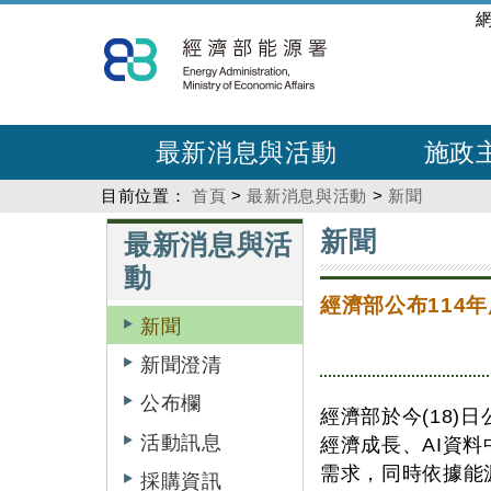
跳
:::
到
主
要
內
最新消息與活動
施政
容
目前位置：
首頁
>
最新消息與活動
>
新聞
:::
:::
新聞
最新消息與活
動
經濟部公布114
新聞
新聞澄清
公布欄
經濟部於今(18)
活動訊息
經濟成長、AI資料
需求，同時依據能
採購資訊