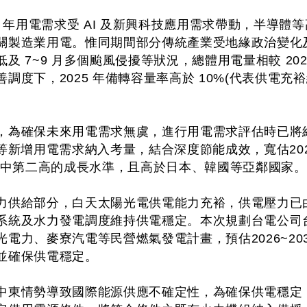
5 年用電需求受 AI 及新興科技應用需求帶動，半導
關製造業用電。惟同期間部分傳統產業受地緣政治變化
 7~9 月多個颱風侵擾等狀況，總體用電量相較 2024
調度下，2025 年備轉容量率高於 10%(代表供電充裕
，為確保未來用電需求無虞，進行用電需求評估時已將
等新增用電需求納入考量，結合深度節能成效，寬估202
預測中第二高的成長水準，且高於日本、韓國等亞鄰國家。
力供給部分，白天太陽光電供電能力充裕，供電壓力已
系統及水力發電調度維持供電穩定。本次規劃台電公司
電力、麥寮汽電等民營燃氣發電計畫，預估2026~20
並確保供電穩定。
中東情勢導致國際能源供應不確定性，為確保供電穩定