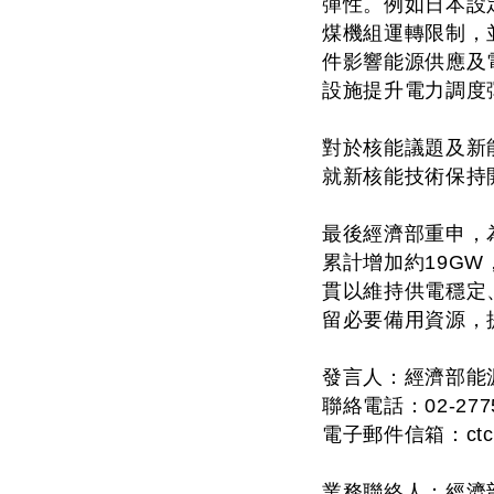
彈性。例如日本設
煤機組運轉限制，
件影響能源供應及
設施提升電力調度
對於核能議題及新
就新核能技術保持
最後經濟部重申，為
累計增加約19G
貫以維持供電穩定
留必要備用資源，
發言人：經濟部能
聯絡電話：02-2775-
電子郵件信箱：
ct
業務聯絡人：經濟