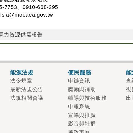
7753、0910-668-295
hsia@moeaea.gov.tw
國電力資源供需報告
能源法規
便民服務
能
法令規章
申辦資訊
查
最新法規公告
獎勵與補助
視
法規相關會議
輔導與技術服務
出
申報系統
宣導與推廣
影音與社群
廉政專區