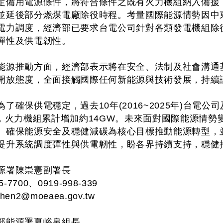
定備用電源條件，將符合條件之既有火力機組納入備援
並延後部分燃煤電廠除役時程。考量國際能源情勢因中
電力調度，經濟部已要求台電公司針對各類發電機組除
彈性及供電韌性。
能源推動方面，經濟部表示將在安全、法制及社會溝通
開放態度，全面接觸國際任何新能源與技術發展，持續
了確保供電穩定，過去10年(2016~2025年)台電
W，火力機組累計增加約14GW。未來面對國際能源情勢
、確保能源安全及穩健減碳為核心目標推動能源轉型，
提升系統調度彈性與供電韌性，盼各界持續支持，穩健
源署陳崇憲副署長
7700、0919-998-339
chen2@moeaea.gov.tw
部能源署夏峪泉組長