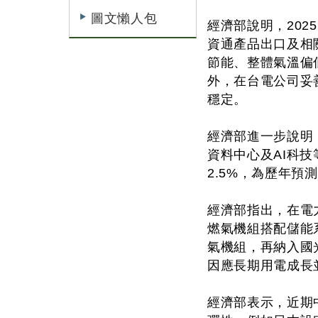
圖文懶人包
經濟部說明，202
資通產品出口及相
節能、整體氣溫偏低及
外，在台電公司妥善
穩定。
經濟部進一步說明
資料中心及AI科技
2.5%，為歷年
經濟部指出，在電
燃氣機組搭配儲能
氣機組，再納入國光
因應長期用電成長
經濟部表示，近期