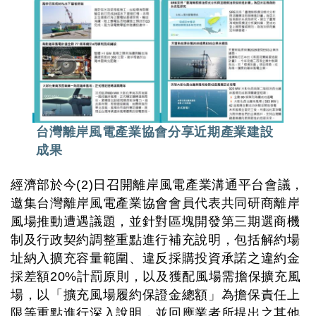
台灣離岸風電產業協會分享近期產業建設
成果
經濟部於今(2)日召開離岸風電產業溝通平台會議，
邀集台灣離岸風電產業協會會員代表共同研商離岸
風場推動遭遇議題，並針對區塊開發第三期選商機
制及行政契約調整重點進行補充說明，包括解約場
址納入擴充容量範圍、違反採購投資承諾之違約金
採差額20%計罰原則，以及獲配風場需擔保擴充風
場，以「擴充風場履約保證金總額」為擔保責任上
限等重點進行深入說明，並回應業者所提出之其他