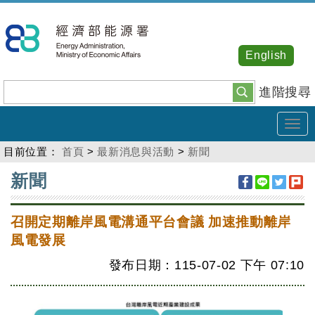
跳
到
主
English
要
內
進階搜尋
容
Tog
navi
目前位置：
首頁
>
最新消息與活動
>
新聞
:::
新聞
召開定期離岸風電溝通平台會議 加速推動離岸
風電發展
發布日期：115-07-02
下午
07:10