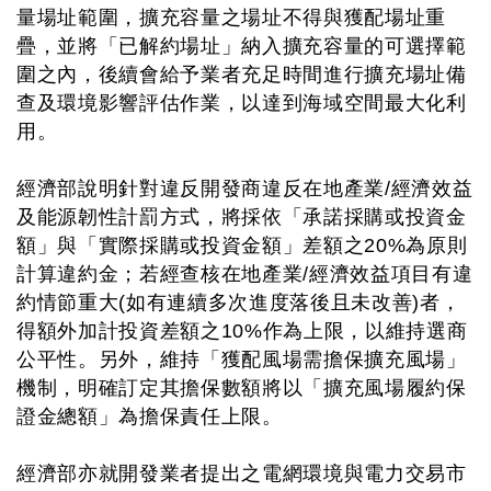
量場址範圍，擴充容量之場址不得與獲配場址重
疊，並將「已解約場址」納入擴充容量的可選擇範
圍之內，後續會給予業者充足時間進行擴充場址備
查及環境影響評估作業，以達到海域空間最大化利
用。
經濟部說明針對違反開發商違反在地產業/經濟效益
及能源韌性計罰方式，將採依「承諾採購或投資金
額」與「實際採購或投資金額」差額之20%為原則
計算違約金；若經查核在地產業/經濟效益項目有違
約情節重大(如有連續多次進度落後且未改善)者，
得額外加計投資差額之10%作為上限，以維持選商
公平性。另外，維持「獲配風場需擔保擴充風場」
機制，明確訂定其擔保數額將以「擴充風場履約保
證金總額」為擔保責任上限。
經濟部亦就開發業者提出之電網環境與電力交易市