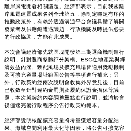
離岸風電開發相關議題。經濟部表示，目前我國離
岸風電建置成果名列全球第五，除制定穩定有序的
推動政策外，有賴於透過溝通平台會議具體了解開
發業者及供應鏈遭遇議題，行政機關及時提供必要
的行政協助，方能有此成果。
本次會議經濟部先就區塊開發第三期選商機制進行
說明，針對選商整體評分架構、ESG在地產業與經
濟效益內涵、獲配風場及擴充風場皆適用獎勵機制
及可擴充容量場址範圍公告等事項進行補充；另
外，行政契約經兩次說明會收集外界意見後，目前
已收斂至針對違約金罰則及履約保證金擔保等議
題，本次就契約內容調整重點進行說明，並將於會
後儘速完備行政程序公告行政契約範本。
經濟部說明核配擴充容量將考量獲選容量分配結
果、海域空間利用最大化等因素，將公告可擴充容