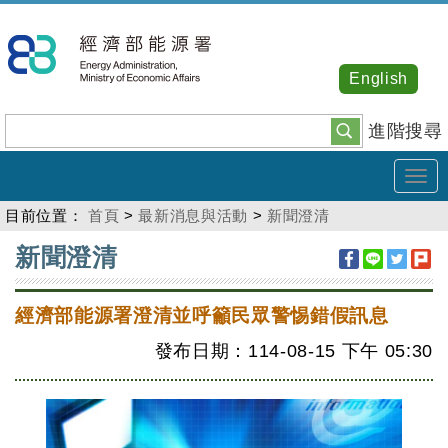
跳
到
主
English
要
內
進階搜尋
容
Tog
navi
目前位置：
首頁
>
最新消息與活動
>
新聞澄清
:::
新聞澄清
經濟部能源署澄清並呼籲民眾警惕錯假訊息
發布日期：114-08-15
下午
05:30