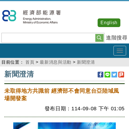
跳
到
主
English
要
內
進階搜尋
容
Tog
navi
目前位置：
首頁
>
最新消息與活動
>
新聞澄清
:::
新聞澄清
未取得地方共識前 經濟部不會同意台亞陸域風
場開發案
發布日期：114-09-08
下午
01:05