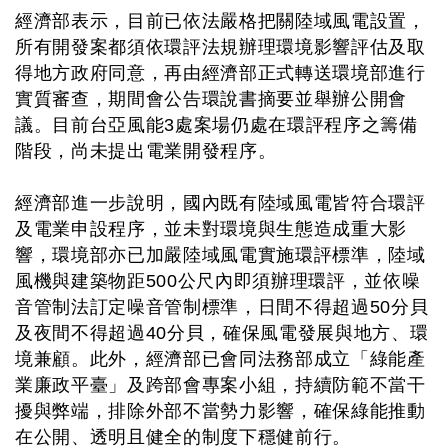
經濟部表示，目前已依法嚴格把關陸域風電設置，
所有開發案都須依環評法規辦理環境影響評估及取
得地方政府同意，再由經濟部正式轉送環境部進行
實質審查，期間會公告環說書摘要並舉辦公開會
議。目前台亞風能3處案場仍處在環評程序之籌備
階段，尚未提出電業開發程序。
經濟部進一步說明，國內既有陸域風電皆符合環評
及電業申設程序，並未對環境與生態造成重大影
響，環境部亦已加嚴陸域風電實施環評標準，陸域
風機與建築物距500公尺內即須辦理環評，並依噪
音管制法訂定噪音管制標準，日間不得超過50分貝
及夜間不得超過40分貝，確保風電發展與地方、環
境兼顧。此外，經濟部已會同法務部成立「綠能產
業廉政平臺」及跨部會專案小組，持續防範不當干
擾與弊端，排除外部不當勢力影響，確保綠能推動
在公開、透明且健全的制度下穩健前行。