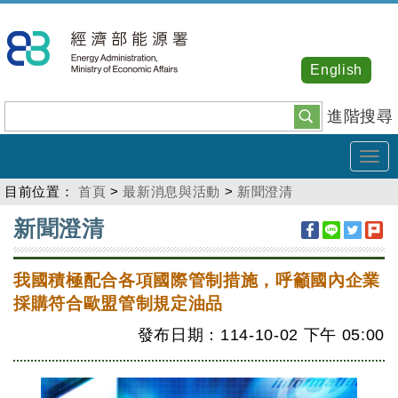
跳
到
主
English
要
內
進階搜尋
容
Tog
navi
目前位置：
首頁
>
最新消息與活動
>
新聞澄清
:::
新聞澄清
我國積極配合各項國際管制措施，呼籲國內企業
採購符合歐盟管制規定油品
發布日期：114-10-02
下午
05:00