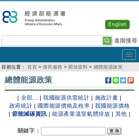
跳
到
主
English
要
內
進階搜尋
容
Tog
navi
目前位置：
首頁
>
便民服務
>
開放資料
>
總體能源政策
:::
總體能源政策
|
全部...
|
我國能源供需統計
|
施政計畫
|
政府統計
|
國際能源價格及稅率
|
我國能源價格
|
節能減碳資訊
|
能源產業溫室氣體排放
|
其他
|
關鍵字
：