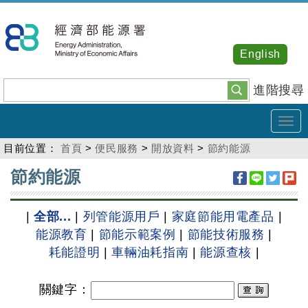
跳
到
主
English
要
內
進階搜尋
容
Tog
navi
目前位置：
首頁
>
便民服務
>
開放資料
>
節約能源
:::
節約能源
|
全部...
|
列管能源用戶
|
家庭節能用電產品
|
能源教育
|
節能示範案例
|
節能技術服務
|
耗能證明
|
車輛油耗指南
|
能源查核
|
關鍵字
：