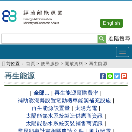
跳
到
主
English
要
內
進階搜尋
容
Tog
navi
目前位置：
首頁
>
便民服務
>
開放資料
>
再生能源
:::
再生能源
|
全部...
|
再生能源躉購費率
|
補助澎湖縣設置電動機車能源補充設施
|
再生能源設置量
|
太陽光電
|
太陽能熱水系統製造供應商資訊
|
太陽能熱水系統安裝銷售商資訊
|
業界能專計畫相關申請文件
|
風力發電
|