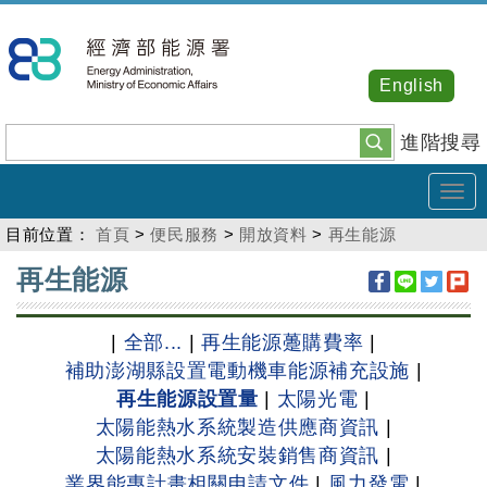
跳
到
主
English
要
內
進階搜尋
容
Tog
navi
目前位置：
首頁
>
便民服務
>
開放資料
>
再生能源
:::
再生能源
|
全部...
|
再生能源躉購費率
|
補助澎湖縣設置電動機車能源補充設施
|
再生能源設置量
|
太陽光電
|
太陽能熱水系統製造供應商資訊
|
太陽能熱水系統安裝銷售商資訊
|
業界能專計畫相關申請文件
|
風力發電
|