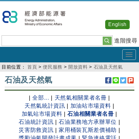
跳
到
主
English
要
內
進階搜尋
容
Tog
navi
目前位置：
首頁
>
便民服務
>
開放資料
>
石油及天然氣
:::
石油及天然氣
|
全部...
|
天然氣相關業者名冊
|
天然氣統計資訊
|
加油站市場資料
|
加氣站市場資料
|
石油相關業者名冊
|
石油統計資訊
|
石油業務地方承辦單位
|
災害防救資訊
|
家用桶裝瓦斯差價補助
|
獎勵油氣開發計畫成果
|
緊急連絡電話
|