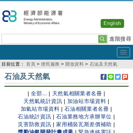
跳
到
主
English
要
內
進階搜尋
容
Tog
navi
目前位置：
首頁
>
便民服務
>
開放資料
>
石油及天然氣
:::
石油及天然氣
|
全部...
|
天然氣相關業者名冊
|
天然氣統計資訊
|
加油站市場資料
|
加氣站市場資料
|
石油相關業者名冊
|
石油統計資訊
|
石油業務地方承辦單位
|
災害防救資訊
|
家用桶裝瓦斯差價補助
|
獎勵油氣開發計畫成果
|
緊急連絡電話
|