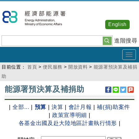
跳
到
主
English
要
內
進階搜尋
容
Tog
navi
目前位置：
首頁
>
便民服務
>
開放資料
>
能源署預決算及補捐
助
:::
能源署預決算及補捐助
|
全部...
|
預算
|
決算
|
會計月報
|
補(捐)助案件
|
政策宣導明細
|
各基金出國及赴大陸地區計畫執行情形
|