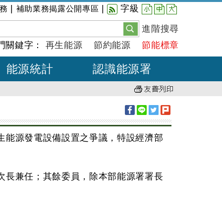
小
中
大
|
|
字級
務
補助業務揭露公開專區
進階搜尋
門關鍵字：
再生能源
節約能源
節能標章
能源統計
認識能源署
生能源發電設備設置之爭議，特設經濟部
次長兼任；其餘委員，除本部能源署署長