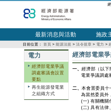
跳
:::
到
主
要
內
最新消息與活動
施政
容
目前位置：
首頁
>
能源法規
>
法令規章
>
電力
>
:::
:::
經濟部電業爭
電力
經濟部電業爭議
一、
經濟部（以下
調處審議會設置
電業爭議調處
要點
再生能源發電業
二、
本會置委員十
之組織方式
為當然委員外
(一) 有關機
(二) 具有