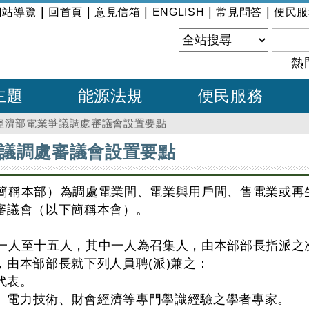
|
|
|
|
|
網站導覽
回首頁
意見信箱
ENGLISH
常見問答
便民服
熱
主題
能源法規
便民服務
經濟部電業爭議調處審議會設置要點
議調處審議會設置要點
簡稱本部）為調處電業間、電業與用戶間、售電業或再
審議會（以下簡稱本會）。
一人至十五人，其中一人為召集人，由本部部長指派之
，由本部部長就下列人員聘(派)兼之：
關代表。
法律、電力技術、財會經濟等專門學識經驗之學者專家。