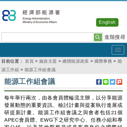
跳
到
主
English
要
內
進階搜尋
容
Tog
navi
目前位置：
首頁
>
施政主題
>
總體能源政策
>
國際事務
>
能
源工作組
>
能源工作組會議
:::
能源工作組會議
每年舉行兩次，由各會員體輪流主辦，以分享能源
發展動態的重要資訊、檢討計畫與提案執行進展或
研提新計畫。能源工作組會議之與會者包括21個
APEC會員體、EWG下之研究中心、任務小組和專