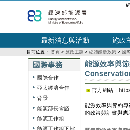
跳
:::
到
主
要
內
最新消息與活動
施政
容
目前位置：
首頁
>
施政主題
>
總體能源政策
>
國
:::
:::
能源效率與節約專家
國際事務
Conservati
國際合作
亞太經濟合作
官方網站：
http
背景
能源效率與節約專
能源部長會議
的政策與計畫與應用能
能源工作組
能源工作組下轄