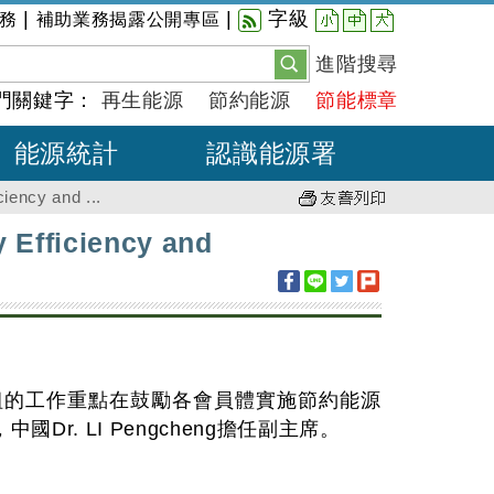
小
中
大
|
|
字級
務
補助業務揭露公開專區
進階搜尋
門關鍵字：
再生能源
節約能源
節能標章
能源統計
認識能源署
ncy and ...
ficiency and
組的工作重點在鼓勵各會員體實施節約能源
Dr. LI Pengcheng擔任副主席。