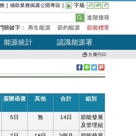
小
中
大
|
|
字級
務
補助業務揭露公開專區
進階搜尋
門關鍵字：
再生能源
節約能源
節能標章
能源統計
認識能源署
處
簽辦函復
其他
合計
組別
見
5日
無
14日
節能發展
及管理組
7日
18日
2個月
節能發展