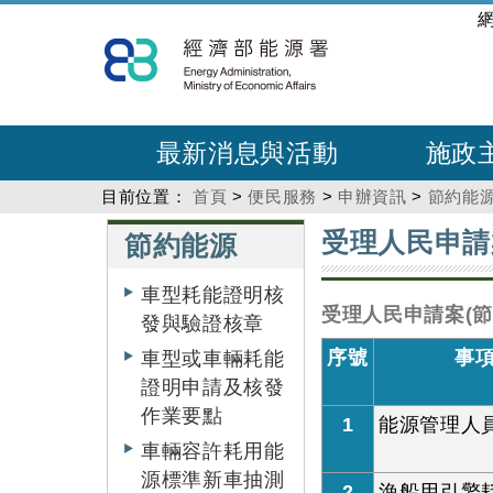
跳
:::
到
主
要
內
最新消息與活動
施政
容
目前位置：
首頁
>
便民服務
>
申辦資訊
>
節約能
:::
:::
受理人民申請
節約能源
車型耗能證明核
受理人民申請案(
發與驗證核章
序號
事
車型或車輛耗能
證明申請及核發
作業要點
1
能源管理人
車輛容許耗用能
源標準新車抽測
2
漁船用引擎