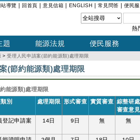
|
|
|
|
|
網站導覽
回首頁
意見信箱
ENGLISH
常見問答
便民服
熱
主題
能源法規
便民服務
源
>
受理人民申請案(節約能源類)處理期限
案(節約能源類)處理期限
節約能源類)處理期限
項類別
處理期限
形式審查
實質審查
綜整研
審查意
員登記申請案
14日
9日
無
無
耗能證明申請
2個月
7日
18日
10日