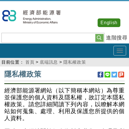
跳
到
主
English
要
內
進階搜尋
容
Tog
navi
目前位置：
首頁
>
底端訊息
>
隱私權政策
:::
隱私權政策
經濟部能源署網站（以下簡稱本網站）為尊重
並保護您的個人資料及隱私權，故訂定本隱私
權政策。請您詳細閱讀下列內容，以瞭解本網
站如何蒐集、處理、利用及保護您所提供的個
人資料。