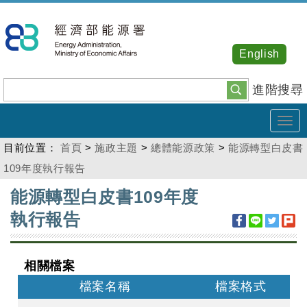
跳
到
主
English
要
內
進階搜尋
容
Tog
navi
目前位置：
首頁
>
施政主題
>
總體能源政策
>
能源轉型白皮書
109年度執行報告
:::
能源轉型白皮書109年度
執行報告
相關檔案
檔案名稱
檔案格式