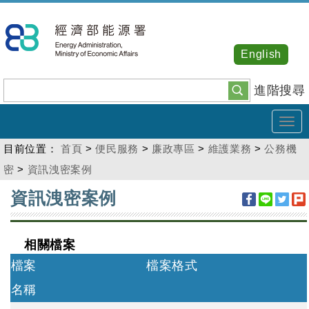
跳
到
主
English
要
內
進階搜尋
容
Tog
navi
目前位置：
首頁
>
便民服務
>
廉政專區
>
維護業務
>
公務機
密
>
資訊洩密案例
:::
資訊洩密案例
相關檔案
檔案
檔案格式
名稱