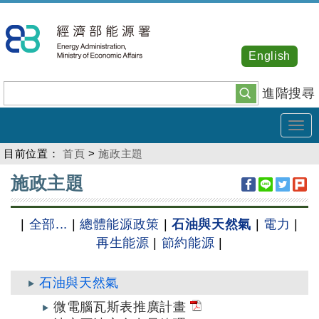
跳
到
主
English
要
內
進階搜尋
容
Tog
navi
目前位置：
首頁
>
施政主題
:::
施政主題
|
全部...
|
總體能源政策
|
石油與天然氣
|
電力
|
再生能源
|
節約能源
|
石油與天然氣
微電腦瓦斯表推廣計畫