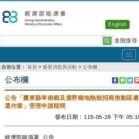
跳
到
主
English
要
內
進階搜尋
容
Tog
navi
目前位置：
首頁
>
最新消息與活動
>
公布欄
:::
公布欄
公告「臺東縣卑南鄉及鹿野鄉地熱能招商推動區遴
選作業」受理申請期間
發布日期：115-05-29
下午
05:1
經濟部能源署 公告