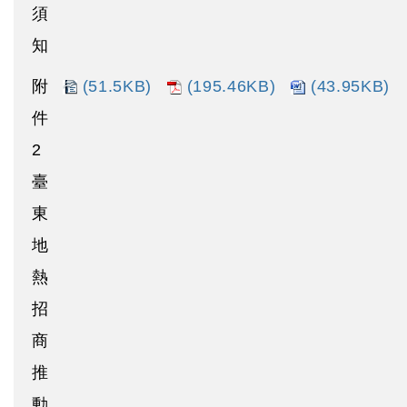
須
知
附
(51.5KB)
(195.46KB)
(43.95KB)
件
2
臺
東
地
熱
招
商
推
動