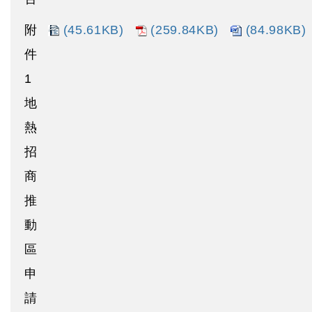
附
(45.61KB)
(259.84KB)
(84.98KB)
件
1
地
熱
招
商
推
動
區
申
請