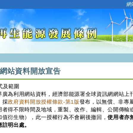
:::
網
網站資料開放宣告
式及範圍
界廣為利用網站資料，經濟部能源署全球資訊網網站上
，採
政府資料開放授權條款-第1版
發布，以無償、非專
用者得不限時間及地域，重製、改作、編輯、公開傳輸
加值衍生物），此一授權行為不會嗣後撤回，
使用者亦
應註明出處。