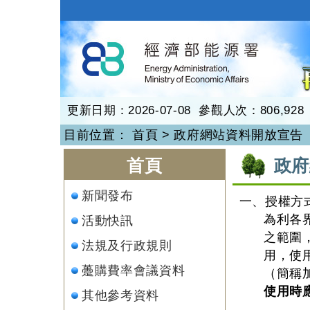
跳
到
再生能源
主
要
內
容
更新日期：2026-07-08 參觀人次：806,928
目前位置：
首頁
>
政府網站資料開放宣告
:::
:::
首頁
政府
新聞發布
一、授權方
為利各
活動快訊
之範圍
法規及行政規則
用，使
躉購費率會議資料
（簡稱
使用時
其他參考資料