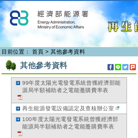
再生能源
跳
到
主
要
內
容
目前位置：
首頁
>
其他參考資料
:::
其他參考資料
99年度太陽光電發電系統曾獲經濟部能
源局半額補助者之電能躉購費率表
再生能源發電設備認定及查核辦公室
100年度太陽光電發電系統曾獲經濟部
能源局半額補助者之電能躉購費率表