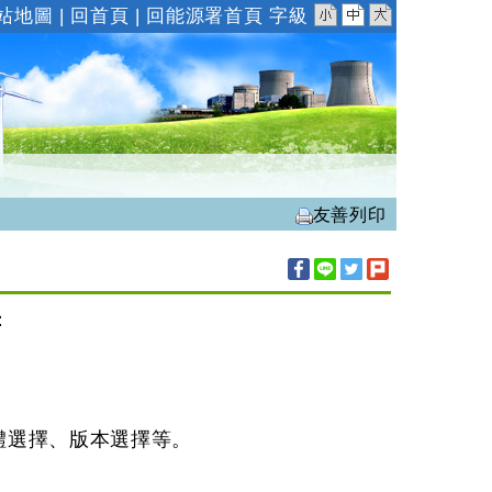
小
中
大
站地圖
|
回首頁
|
回能源署首頁
字級
友善列印
：
體選擇、版本選擇等。