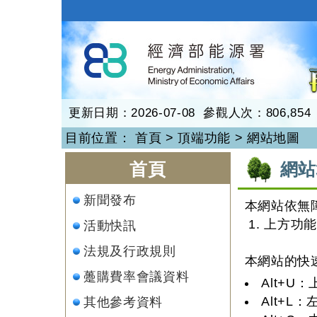
跳
到
再生能源
主
要
內
容
更新日期：2026-07-08 參觀人次：806,854
目前位置：
首頁
>
頂端功能
>
網站地圖
:::
:::
首頁
網站
新聞發布
本網站依無
1. 上方功
活動快訊
法規及行政規則
本網站的快速
躉購費率會議資料
Alt+
Alt+
其他參考資料