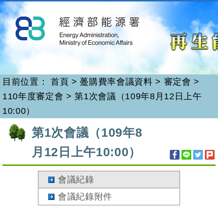
再生能源
跳
到
主
要
內
容
目前位置：
首頁
>
躉購費率會議資料
>
審定會
>
110年度審定會
>
第1次會議（109年8月12日上午
10:00）
:::
第1次會議（109年8
月12日上午10:00）
會議紀錄
會議紀錄附件