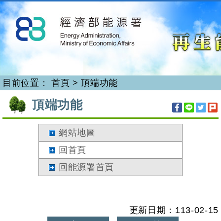
再生能源
跳
到
主
要
內
容
目前位置：
首頁
>
頂端功能
:::
頂端功能
網站地圖
回首頁
回能源署首頁
更新日期：113-02-15