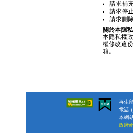
請求補
請求停
請求刪
關於本隱
本隱私權
權修改這
箱。
再生能
電話:(0
本網站
政府