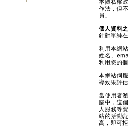
本隱私權
作法，但
員。
個人資料
針對單純
利用本網
姓名、
ema
利用您的
本網站伺
導效果評
當使用者
腦中，這
人服務等
站的活動
高，即可