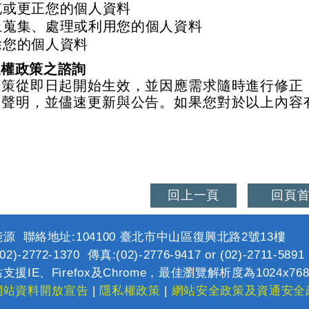
充或更正您的個人資料
止蒐集、處理或利用您的個人資料
除您的個人資料
私權政策之諮詢
政策從即日起開始生效，並因應需求隨時進行修正
份聲明，並儘速更新與公告。如果您對於以上內容
回上一頁
回頁
源 聯絡地址:104100 臺北市中山區復興北路2號13樓
2)-2772-1370 傳真:(02)-2776-9417 or (02)-2711-589
支援IE、Firefox及Chrome，最佳瀏覽解析度為1024x76
網站資料開放宣告
|
隱私權政策
|
網站安全政策及資通安全