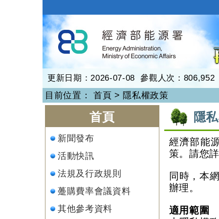
跳
到
再生能源
主
要
內
容
更新日期：2026-07-08 參觀人次：806,952
目前位置：
首頁
>
隱私權政策
:::
:::
首頁
隱私
新聞發布
經濟部能
策。請您
活動快訊
法規及行政規則
同時，本
辦理。
躉購費率會議資料
其他參考資料
適用範圍