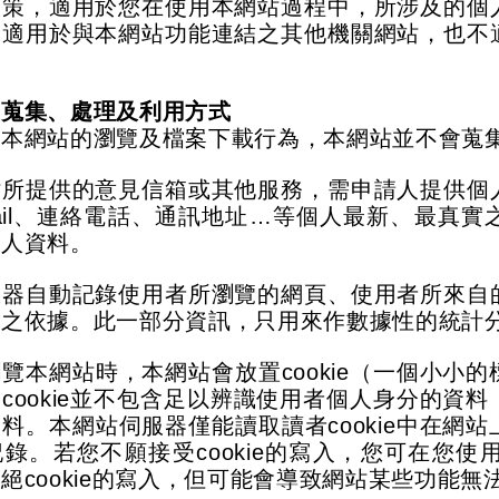
政策，適用於您在使用本網站過程中，所涉及的個
不適用於與本網站功能連結之其他機關網站，
也不
之蒐集、處理及利用方式
在本網站的瀏覽及檔案下載行為，本網站並不會蒐
站所提供的意見信箱或其他服務，需申請人提供個
il
、連絡電話、通訊地址
…
等個人最新、最真實
個人資料。
服器自動記錄使用者所瀏覽的網頁、使用者所來自
估之依據。此一部分資訊，只用來作數據性的統計
瀏覽本網站時，本網站會放置
cookie
（一個小小的
個
cookie
並不包含足以辨識使用者個人身分的資料
資料。本網站伺服器僅能讀取讀者
cookie
中在網站
記錄。若您不願接受
cookie
的寫入，您可在您使
拒絕
cookie
的寫入，但可能會導致網站某些功能無