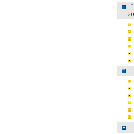
「
3
「
「