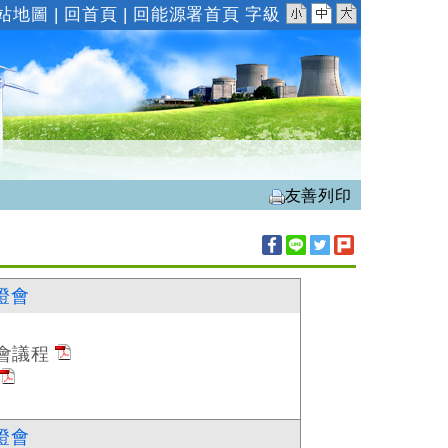
小
中
大
站地圖
|
回首頁
|
回能源署首頁
字級
友善列印
證會
會議程
證會