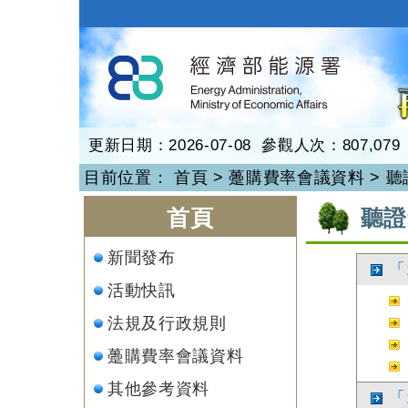
跳
到
再生能源
主
要
內
容
更新日期：2026-07-08 參觀人次：807,079
目前位置：
首頁
>
躉購費率會議資料
>
聽
:::
:::
首頁
聽證
新聞發布
「
活動快訊
法規及行政規則
躉購費率會議資料
其他參考資料
「