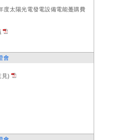
11年度太陽光電發電設備電能躉購費
議
證會
見)
證會