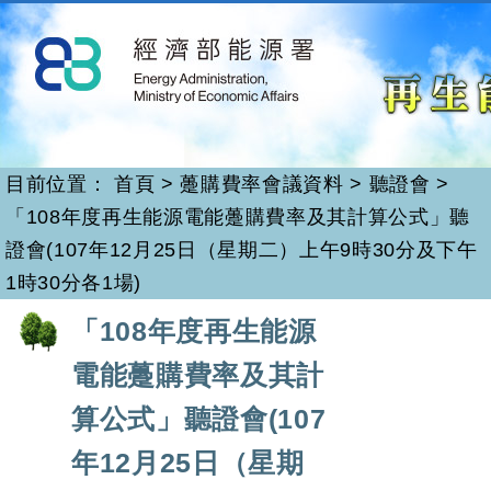
再生能源
跳
到
主
要
內
容
目前位置：
首頁
>
躉購費率會議資料
>
聽證會
>
「108年度再生能源電能躉購費率及其計算公式」聽
證會(107年12月25日（星期二）上午9時30分及下午
1時30分各1場)
:::
「108年度再生能源
電能躉購費率及其計
算公式」聽證會(107
年12月25日（星期