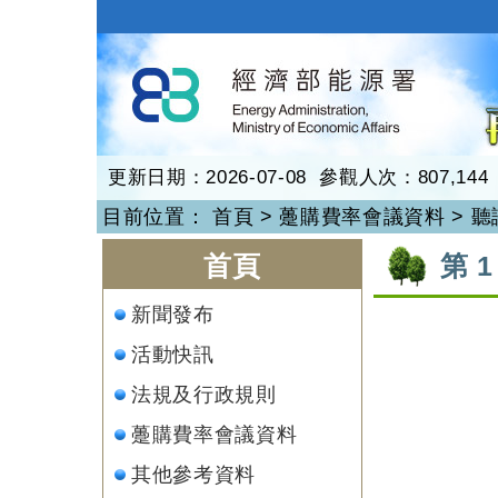
跳
到
再生能源
主
要
內
容
更新日期：2026-07-08 參觀人次：807,144
目前位置：
首頁
>
躉購費率會議資料
>
聽
:::
:::
首頁
第 
新聞發布
活動快訊
法規及行政規則
躉購費率會議資料
其他參考資料