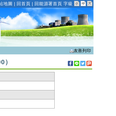
小
中
大
站地圖
|
回首頁
|
回能源署首頁
字級
）
友善列印
00）