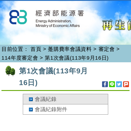
再生能源
跳
到
主
要
內
容
目前位置：
首頁
>
躉購費率會議資料
>
審定會
>
114年度審定會
>
第1次會議(113年9月16日)
:::
第1次會議(113年9月
16日)
會議紀錄
會議紀錄附件