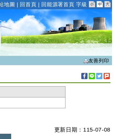
小
中
大
站地圖
|
回首頁
|
回能源署首頁
字級
友善列印
更新日期：115-07-08