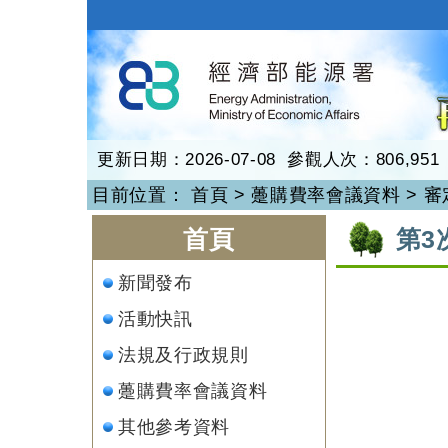
跳
到
再生能源
主
要
內
容
更新日期：2026-07-08 參觀人次：806,951
目前位置：
首頁
>
躉購費率會議資料
>
審
:::
:::
首頁
第3
新聞發布
活動快訊
法規及行政規則
躉購費率會議資料
其他參考資料