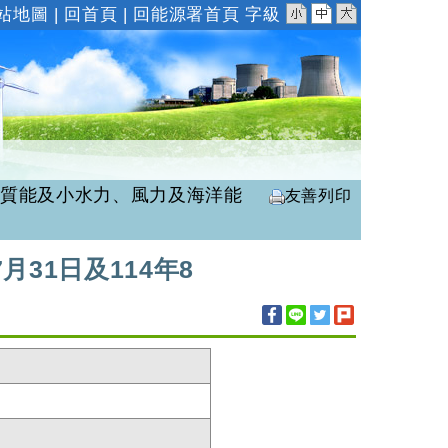
小
中
大
站地圖
|
回首頁
|
回能源署首頁
字級
生質能及小水力、風力及海洋能
友善列印
月31日及114年8