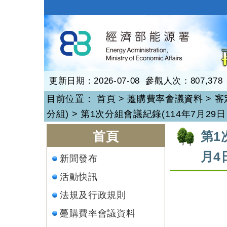
跳
到
再生能源
主
要
內
容
更新日期：2026-07-08 參觀人次：807,378
目前位置：
首頁
>
躉購費率會議資料
>
審
分組)
>
第1次分組會議紀錄(114年7月29日、
:::
:::
首頁
第1
月4
新聞發布
活動快訊
法規及行政規則
躉購費率會議資料