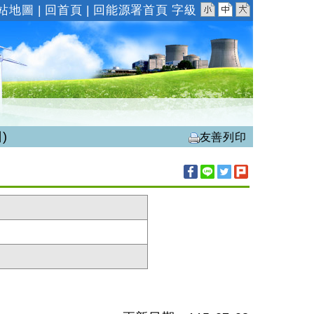
小
中
大
站地圖
|
回首頁
|
回能源署首頁
字級
)
友善列印