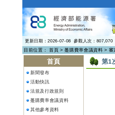
跳
到
再生能源
主
要
內
容
更新日期：2026-07-08 參觀人次：807,070
目前位置：
首頁
>
躉購費率會議資料
>
審
:::
:::
首頁
第1
新聞發布
活動快訊
法規及行政規則
躉購費率會議資料
其他參考資料