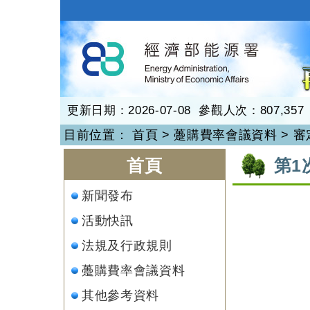
跳
到
再生能源
主
要
內
容
更新日期：2026-07-08 參觀人次：807,357
目前位置：
首頁
>
躉購費率會議資料
>
審
:::
:::
首頁
第1
新聞發布
活動快訊
法規及行政規則
躉購費率會議資料
其他參考資料