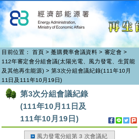
再生能源
跳
到
主
要
內
容
目前位置：
首頁
>
躉購費率會議資料
>
審定會
>
112年審定會分組會議(太陽光電、風力發電、生質能
及其他再生能源)
>
第3次分組會議紀錄(111年10月
11日及111年10月19日)
:::
第3次分組會議紀錄
(111年10月11日及
111年10月19日)
風力發電分組第 3 次會議紀