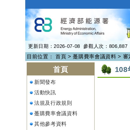
跳
到
再生能源
主
要
內
容
更新日期：2026-07-08 參觀人次：806,887
目前位置：
首頁
>
躉購費率會議資料
>
審
:::
:::
首頁
10
新聞發布
活動快訊
法規及行政規則
躉購費率會議資料
其他參考資料