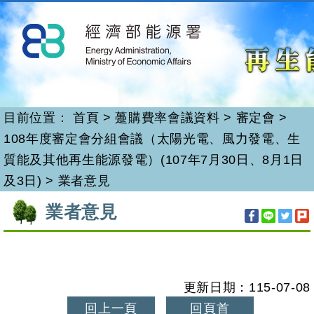
再生能源
跳
到
主
要
內
容
目前位置：
首頁
>
躉購費率會議資料
>
審定會
>
108年度審定會分組會議（太陽光電、風力發電、生
質能及其他再生能源發電）(107年7月30日、8月1日
及3日)
>
業者意見
:::
業者意見
更新日期：115-07-08
回上一頁
回頁首