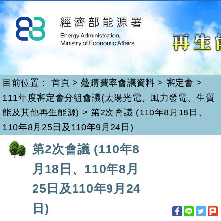
再生能源
跳
到
主
要
內
容
目前位置：
首頁
>
躉購費率會議資料
>
審定會
>
111年度審定會分組會議(太陽光電、風力發電、生質
能及其他再生能源)
>
第2次會議 (110年8月18日、
110年8月25日及110年9月24日)
:::
第2次會議 (110年8
月18日、110年8月
25日及110年9月24
日)