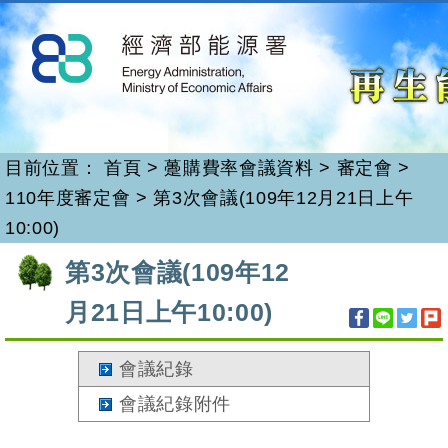
再生能源
跳
到
主
要
內
容
目前位置：
首頁
>
躉購費率會議資料
>
審定會
>
110年度審定會
>
第3次會議(109年12月21日上午
10:00)
:::
第3次會議(109年12
月21日上午10:00)
會議紀錄
會議紀錄附件