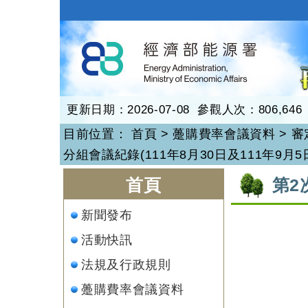
跳
到
再生能源
主
要
內
容
更新日期：2026-07-08 參觀人次：806,646
目前位置：
首頁
>
躉購費率會議資料
>
審
分組會議紀錄(111年8月30日及111年9月5
:::
:::
首頁
第2
新聞發布
活動快訊
法規及行政規則
躉購費率會議資料