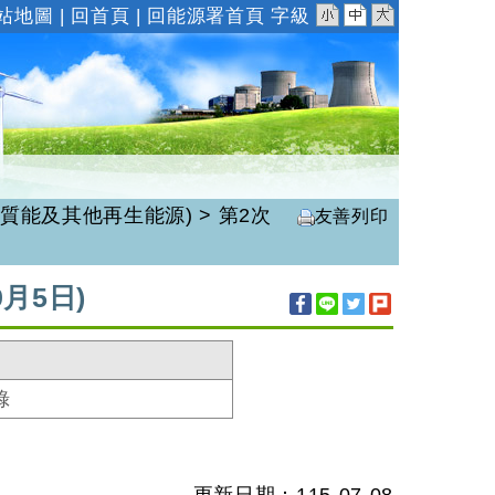
小
中
大
站地圖
|
回首頁
|
回能源署首頁
字級
生質能及其他再生能源)
>
第2次
友善列印
月5日)
錄